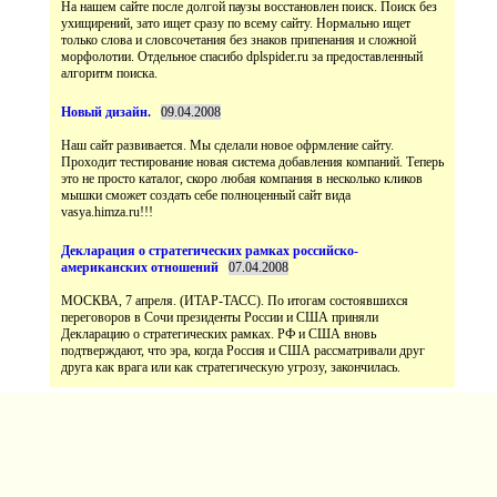
На нашем сайте после долгой паузы восстановлен поиск. Поиск без
ухищирений, зато ищет сразу по всему сайту. Нормально ищет
только слова и словсочетания без знаков припенания и сложной
морфолотии. Отдельное спасибо dplspider.ru за предоставленный
Наш сайт развивается. Мы сделали новое офрмление сайту.
Проходит тестирование новая система добавления компаний. Теперь
это не просто каталог, скоро любая компания в несколько кликов
мышки сможет создать себе полноценный сайт вида
vasya.himza.ru!!!
МОСКВА, 7 апреля. (ИТАР-ТАСС). По итогам состоявшихся
переговоров в Сочи президенты России и США приняли
Декларацию о стратегических рамках. РФ и США вновь
подтверждают, что эра, когда Россия и США рассматривали друг