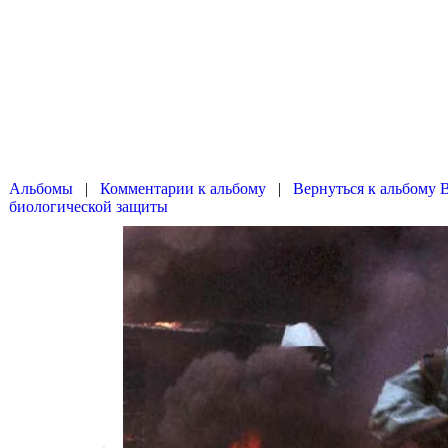
|
|
Вернуться к альбому 