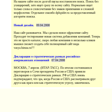
На нашем сайте после долгой паузы восстановлен поиск. Поиск без
ухищирений, зато ищет сразу по всему сайту. Нормально ищет
только слова и словсочетания без знаков припенания и сложной
морфолотии. Отдельное спасибо dplspider.ru за предоставленный
Наш сайт развивается. Мы сделали новое офрмление сайту.
Проходит тестирование новая система добавления компаний. Теперь
это не просто каталог, скоро любая компания в несколько кликов
мышки сможет создать себе полноценный сайт вида
vasya.himza.ru!!!
МОСКВА, 7 апреля. (ИТАР-ТАСС). По итогам состоявшихся
переговоров в Сочи президенты России и США приняли
Декларацию о стратегических рамках. РФ и США вновь
подтверждают, что эра, когда Россия и США рассматривали друг