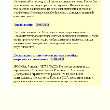
На нашем сайте после долгой паузы восстановлен поиск. Поиск без
ухищирений, зато ищет сразу по всему сайту. Нормально ищет
только слова и словсочетания без знаков припенания и сложной
морфолотии. Отдельное спасибо dplspider.ru за предоставленный
Наш сайт развивается. Мы сделали новое офрмление сайту.
Проходит тестирование новая система добавления компаний. Теперь
это не просто каталог, скоро любая компания в несколько кликов
мышки сможет создать себе полноценный сайт вида
vasya.himza.ru!!!
МОСКВА, 7 апреля. (ИТАР-ТАСС). По итогам состоявшихся
переговоров в Сочи президенты России и США приняли
Декларацию о стратегических рамках. РФ и США вновь
подтверждают, что эра, когда Россия и США рассматривали друг