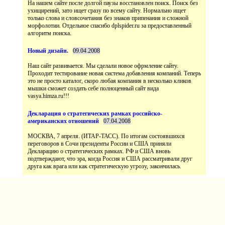
На нашем сайте после долгой паузы восстановлен поиск. Поиск без
ухищирений, зато ищет сразу по всему сайту. Нормально ищет
только слова и словсочетания без знаков припенания и сложной
морфолотии. Отдельное спасибо dplspider.ru за предоставленный
Наш сайт развивается. Мы сделали новое офрмление сайту.
Проходит тестирование новая система добавления компаний. Теперь
это не просто каталог, скоро любая компания в несколько кликов
мышки сможет создать себе полноценный сайт вида
vasya.himza.ru!!!
МОСКВА, 7 апреля. (ИТАР-ТАСС). По итогам состоявшихся
переговоров в Сочи президенты России и США приняли
Декларацию о стратегических рамках. РФ и США вновь
подтверждают, что эра, когда Россия и США рассматривали друг