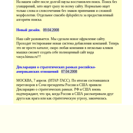
На нашем сайте после долгой паузы восстановлен поиск. Поиск без
ухищирений, зато ищет сразу по всему сайту. Нормально ищет
только слова и словсочетания без знаков припенания и сложной
морфолотии. Отдельное спасибо dplspider.ru за предоставленный
Наш сайт развивается. Мы сделали новое офрмление сайту.
Проходит тестирование новая система добавления компаний. Теперь
это не просто каталог, скоро любая компания в несколько кликов
мышки сможет создать себе полноценный сайт вида
vasya.himza.ru!!!
МОСКВА, 7 апреля. (ИТАР-ТАСС). По итогам состоявшихся
переговоров в Сочи президенты России и США приняли
Декларацию о стратегических рамках. РФ и США вновь
подтверждают, что эра, когда Россия и США рассматривали друг