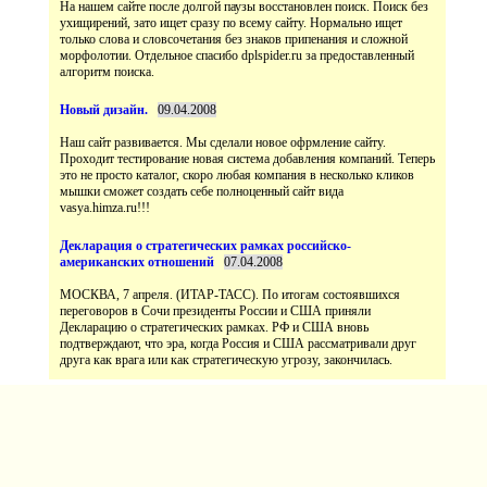
На нашем сайте после долгой паузы восстановлен поиск. Поиск без
ухищирений, зато ищет сразу по всему сайту. Нормально ищет
только слова и словсочетания без знаков припенания и сложной
морфолотии. Отдельное спасибо dplspider.ru за предоставленный
Наш сайт развивается. Мы сделали новое офрмление сайту.
Проходит тестирование новая система добавления компаний. Теперь
это не просто каталог, скоро любая компания в несколько кликов
мышки сможет создать себе полноценный сайт вида
vasya.himza.ru!!!
МОСКВА, 7 апреля. (ИТАР-ТАСС). По итогам состоявшихся
переговоров в Сочи президенты России и США приняли
Декларацию о стратегических рамках. РФ и США вновь
подтверждают, что эра, когда Россия и США рассматривали друг