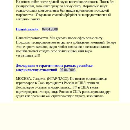
На нашем сайте после долгой паузы восстановлен поиск. Поиск без
ухищирений, зато ищет сразу по всему сайту. Нормально ищет
только слова и словсочетания без знаков припенания и сложной
морфолотии. Отдельное спасибо dplspider.ru за предоставленный
Наш сайт развивается. Мы сделали новое офрмление сайту.
Проходит тестирование новая система добавления компаний. Теперь
это не просто каталог, скоро любая компания в несколько кликов
мышки сможет создать себе полноценный сайт вида
vasya.himza.ru!!!
МОСКВА, 7 апреля. (ИТАР-ТАСС). По итогам состоявшихся
переговоров в Сочи президенты России и США приняли
Декларацию о стратегических рамках. РФ и США вновь
подтверждают, что эра, когда Россия и США рассматривали друг