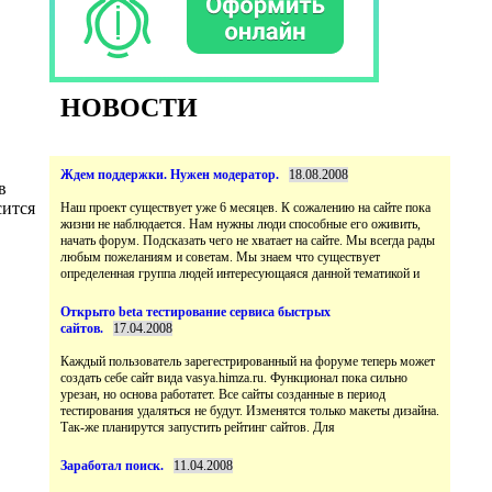
НОВОСТИ
в
сится
Наш проект существует уже 6 месяцев. К сожалению на сайте пока
жизни не наблюдается. Нам нужны люди способные его оживить,
начать форум. Подсказать чего не хватает на сайте. Мы всегда рады
любым пожеланиям и советам. Мы знаем что существует
Открыто beta тестирование сервиса быстрых
Каждый пользователь зарегестрированный на форуме теперь может
создать себе сайт вида vasya.himza.ru. Функционал пока сильно
урезан, но основа работатет. Все сайты созданные в период
тестирования удаляться не будут. Изменятся только макеты дизайна.