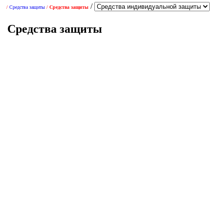
/
/
/