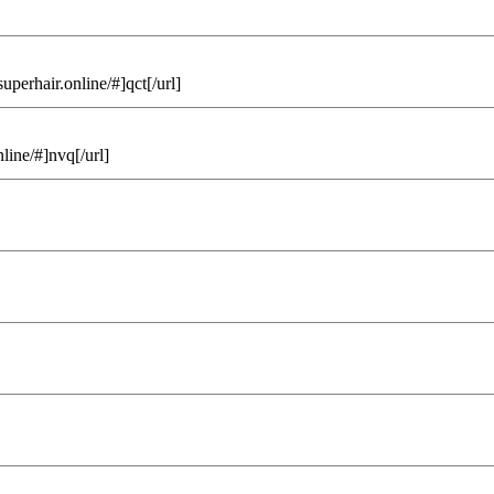
uperhair.online/#]qct[/url]
line/#]nvq[/url]