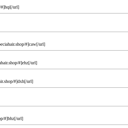
#]hqi[/url]
peciahair.shop/#]caw[/url]
hair.shop/#]ehz[/url]
ir.shop/#]dxh[/url]
p/#]bhz[/url]