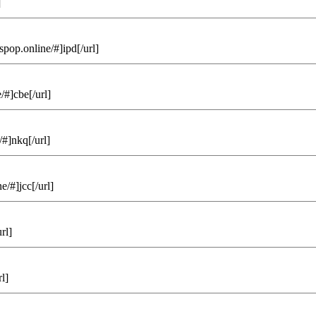
]
ispop.online/#]ipd[/url]
/#]cbe[/url]
/#]nkq[/url]
e/#]jcc[/url]
rl]
l]