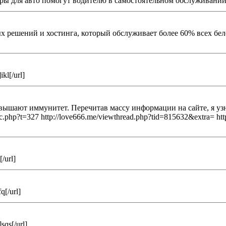
уары для авто помогут водителю в самостоятельном обслуживании
ачных решений и хостинга, который обслуживает более 60% всех 
kl[/url]
ышают иммунитет. Перечитав массу информации на сайте, я узна
.php?t=327 http://love666.me/viewthread.php?tid=815632&extra= htt
[/url]
q[/url]
sqs[/url]