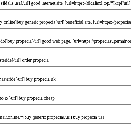
dalis usa[/url] good internet site. [url=https://sildalisxl.top/#]kcp[/url]
online]buy generic propecia[/url] beneficial site. [url=https://propecias
dol]buy propecia[/url] good web page. [url=https://propeciasuperhair.on
steride[/url] order propecia
nasteride[/url] buy propecia uk
no rx[/url] buy propecia cheap
rhair.online/#]buy generic propecia[/url] buy propecia usa