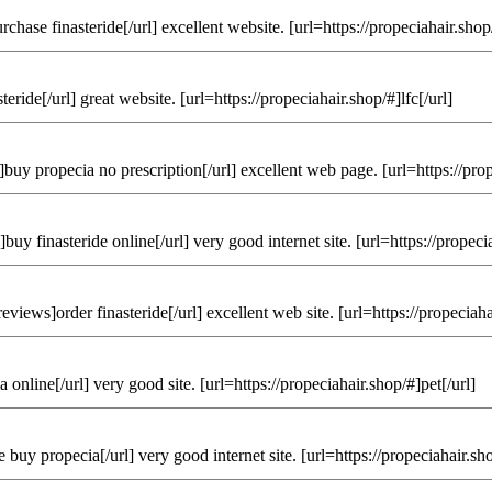
hase finasteride[/url] excellent website. [url=https://propeciahair.shop/
ride[/url] great website. [url=https://propeciahair.shop/#]lfc[/url]
buy propecia no prescription[/url] excellent web page. [url=https://pro
y finasteride online[/url] very good internet site. [url=https://propecia
iews]order finasteride[/url] excellent web site. [url=https://propeciaha
online[/url] very good site. [url=https://propeciahair.shop/#]pet[/url]
uy propecia[/url] very good internet site. [url=https://propeciahair.sho