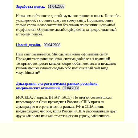
Заработал поиск.
11.04.2008
На нашем сайте после долгой паузы восстановлен поиск. Поиск без
ухищирений, зато ищет сразу по всему сайту. Нормально ищет
только слова и словсочетания без знаков припенания и сложной
морфолотии. Отдельное спасибо dplspider.ru за предоставленный
алгоритм поиска.
Новый дизайн.
09.04.2008
Наш сайт развивается. Мы сделали новое офрмление сайту.
Проходит тестирование новая система добавления компаний.
Теперь это не просто каталог, скоро любая компания в несколько
кликов мышки сможет создать себе полноценный сайт вида
vasya.himza.ru!!!
Декларация о стратегических рамках российско-
американских отношений
07.04.2008
МОСКВА, 7 апреля. (ИТАР-ТАСС). По итогам состоявшихся
переговоров в Сочи президенты России и США приняли
Декларацию о стратегических рамках. РФ и США вновь
подтверждают, что эра, когда Россия и США рассматривали друг
друга как врага или как стратегическую угрозу, закончилась.