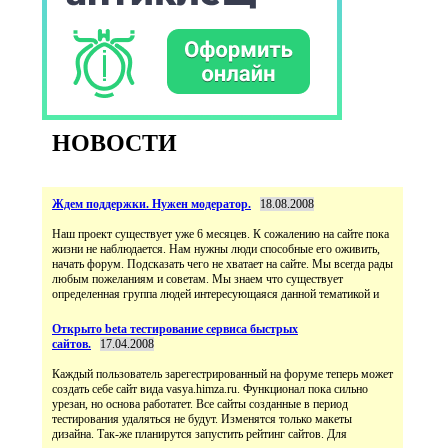
НОВОСТИ
Ждем поддержки. Нужен модератор.
18.08.2008
Наш проект существует уже 6 месяцев. К сожалению на сайте пока
жизни не наблюдается. Нам нужны люди способные его оживить,
начать форум. Подсказать чего не хватает на сайте. Мы всегда рады
любым пожеланиям и советам. Мы знаем что существует
определенная группа людей интересующаяся данной тематикой и
Открыто beta тестирование сервиса быстрых
сайтов.
17.04.2008
Каждый пользователь зарегестрированный на форуме теперь может
создать себе сайт вида vasya.himza.ru. Функционал пока сильно
урезан, но основа работатет. Все сайты созданные в период
тестирования удаляться не будут. Изменятся только макеты
дизайна. Так-же планирутся запустить рейтинг сайтов. Для