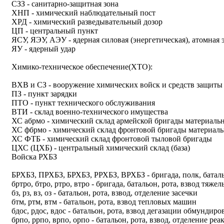
СЗЗ - санитарно-защитная зона
ХНП - химический наблюдательный пост
ХРД - химический разведывательный дозор
ЦП - центральный пункт
ЯСУ, ЯЭУ, АЭУ - ядерная силовая (энергетическая), атомная 
ЯУ - ядерный удар
Химико-техническое обеспечение(ХТО):
ВХВ и СЗ - вооружение химических войск и средств защиты
ПЗ - пункт зарядки
ПТО - пункт технического обслуживания
ВТИ - склад военно-технического имущества
ХС абрмо - химический склад армейской бригады материаль
ХС фбрмо - химический склад фронтовой бригады материаль
ХС ФТБ - химический склад фронтовой тыловой бригады
ЦХС (ЦХБ) - центральный химический склад (база)
Войска РХБЗ
БРХБЗ, ПРХБЗ, БРХБЗ, РРХБЗ, ВРХБЗ - бригада, полк, баталь
бртро, бтро, ртро, втро - бригада, батальон, рота, взвод тяж
бз, рз, вз, оз - батальон, рота, взвод, отделение засечки
бтм, ртм, втм - батальон, рота, взвод тепловых машин
бдос, рдос, вдос - батальон, рота, взвод дегазации обмундир
брпо, ррпо, врпо, орпо - батальон, рота, взвод, отделение р