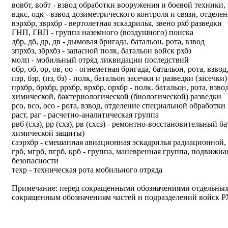
вовбт, вобт - взвод обработки вооружения и боевой техники,
вдкс, одк - взвод дозиметрического контроля и связи, отдел
вэрхбр, зврхбр - вертолетная эскадрилья, звено рхб разведки
ГНП, ГВП - группа наземного (воздушного) поиска
дбр, дб, др, дв - дымовая бригада, батальон, рота, взвод
зпрхбз, збрхбз - запасной полк, батальон войск рхбз
молп - мобильный отряд ликвидации последствий
обр, об, ор, ов, оо - огнеметная бригада, батальон, рота, взво
пзр, бзр, (пз, бз) - полк, батальон засечки и разведки (засечки)
прхбр, брхбр, ррхбр, врхбр, орхбр - полк. батальон, рота, взв
химической, бактериологической (биологической) разведки
рсо, всо, осо - рота, взвод, отделение специальной обработки
раст, раг - расчетно-аналитическая группа
рвб (схз), рр (схз), рв (схсз) - ремонтно-восстановительный б
химической защиты)
саэрхбр - смешанная авиационная эскадрилья радиационной,
грб, мгрб, пгрб, крб - группа, маневренная группа, подвижн
безопасности
техр - техническая рота мобильного отряда
Примечание: перед сокращенными обозначениями отдельных ч
сокращенным обозначениям частей и подразделений войск РХБ