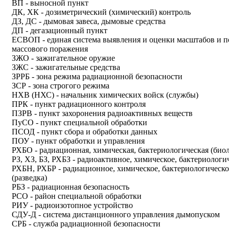
ВП - выносной пункт
ДК, ХК - дозиметрический (химический) контроль
ДЗ, ДС - дымовая завеса, дымовые средства
ДП - дегазационный пункт
ЕСВОП - единая система выявления и оценки масштабов и 
массового поражения
ЗЖО - зажигательное оружие
ЗЖС - зажигательные средства
ЗРРБ - зона режима радиационной безопасности
ЗСР - зона строгого режима
НХВ (НХС) - начальник химических войск (службы)
ПРК - пункт радиационного контроля
ПЗРВ - пункт захоронения радиоактивных веществ
ПуСО - пункт специальной обработки
ПСОД - пункт сбора и обработки данных
ПОУ - пункт обработки и управления
РХБО - радиационная, химическая, бактериологическая (биол
РЗ, ХЗ, БЗ, РХБЗ - радиоактивное, химическое, бактериологи
РХБН, РХБР - радиационное, химическое, бактериологическо
(разведка)
РБЗ - радиационная безопасность
РСО - район специальной обработки
РИУ - радиоизотопное устройство
СДУ-Д - система дистанционного управления дымопуском
СРБ - служба радиационной безопасности