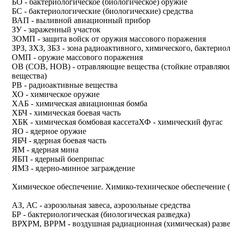
БО - бактериологическое (биологическое) оружие
БС - бактериологические (биологические) средства
ВАП - выливной авиационный прибор
ЗУ - зараженный участок
ЗОМП - защита войск от оружия массового поражения
ЗРЗ, ЗХЗ, ЗБЗ - зона радиоактивного, химического, бактерио
ОМП - оружие массового поражения
ОВ (СОВ, НОВ) - отравляющие вещества (стойкие отравляю
вещества)
РВ - радиоактивные вещества
ХО - химическое оружие
ХАБ - химическая авиационная бомба
ХБЧ - химическая боевая часть
ХБК - химическая бомбовая кассетаХФ - химический фугас
ЯО - ядерное оружие
ЯБЧ - ядерная боевая часть
ЯМ - ядерная мина
ЯБП - ядерный боеприпас
ЯМЗ - ядерно-минное заграждение
Химическое обеспечение. Химико-техническое обеспечение 
АЗ, АС - аэрозольная завеса, аэрозольные средства
БР - бактериологическая (биологическая разведка)
ВРХРМ, ВРРМ - воздушная радиационная (химическая) разве