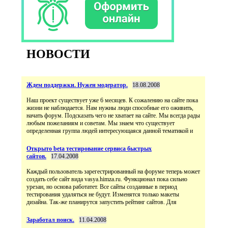
НОВОСТИ
Ждем поддержки. Нужен модератор.
18.08.2008
Наш проект существует уже 6 месяцев. К сожалению на сайте пока
жизни не наблюдается. Нам нужны люди способные его оживить,
начать форум. Подсказать чего не хватает на сайте. Мы всегда рады
любым пожеланиям и советам. Мы знаем что существует
определенная группа людей интересующаяся данной тематикой и
Открыто beta тестирование сервиса быстрых
сайтов.
17.04.2008
Каждый пользователь зарегестрированный на форуме теперь может
создать себе сайт вида vasya.himza.ru. Функционал пока сильно
урезан, но основа работатет. Все сайты созданные в период
тестирования удаляться не будут. Изменятся только макеты
дизайна. Так-же планирутся запустить рейтинг сайтов. Для
Заработал поиск.
11.04.2008