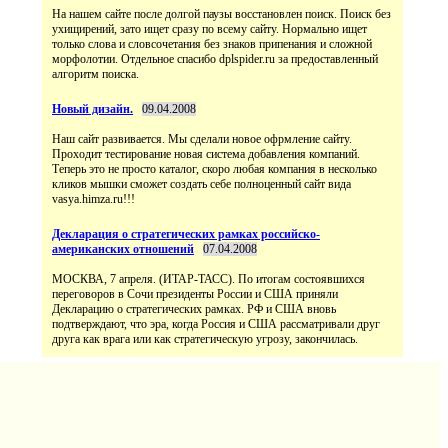
На нашем сайте после долгой паузы восстановлен поиск. Поиск без
ухищирений, зато ищет сразу по всему сайту. Нормально ищет
только слова и словсочетания без знаков припенания и сложной
морфолотии. Отдельное спасибо dplspider.ru за предоставленный
алгоритм поиска.
Новый дизайн.
09.04.2008
Наш сайт развивается. Мы сделали новое офрмление сайту.
Проходит тестирование новая система добавления компаний.
Теперь это не просто каталог, скоро любая компания в несколько
кликов мышки сможет создать себе полноценный сайт вида
vasya.himza.ru!!!
Декларация о стратегических рамках российско-
американских отношений
07.04.2008
МОСКВА, 7 апреля. (ИТАР-ТАСС). По итогам состоявшихся
переговоров в Сочи президенты России и США приняли
Декларацию о стратегических рамках. РФ и США вновь
подтверждают, что эра, когда Россия и США рассматривали друг
друга как врага или как стратегическую угрозу, закончилась.