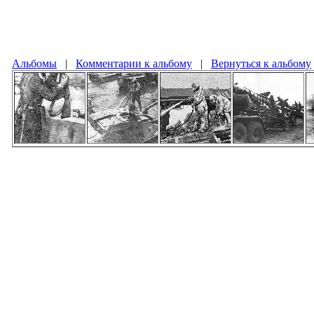
Альбомы
|
Комментарии к альбому
|
Вернуться к альбому