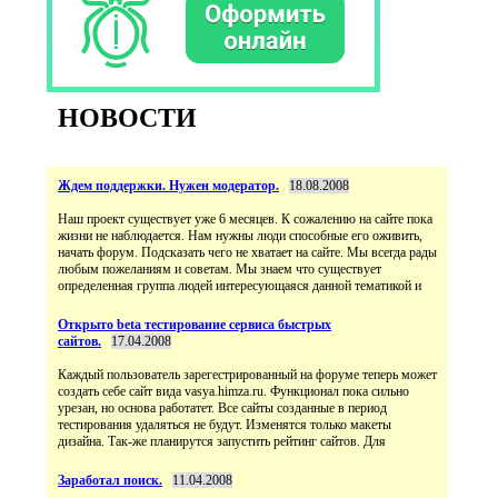
НОВОСТИ
Ждем поддержки. Нужен модератор.
18.08.2008
Наш проект существует уже 6 месяцев. К сожалению на сайте пока
жизни не наблюдается. Нам нужны люди способные его оживить,
начать форум. Подсказать чего не хватает на сайте. Мы всегда рады
любым пожеланиям и советам. Мы знаем что существует
определенная группа людей интересующаяся данной тематикой и
Открыто beta тестирование сервиса быстрых
сайтов.
17.04.2008
Каждый пользователь зарегестрированный на форуме теперь может
создать себе сайт вида vasya.himza.ru. Функционал пока сильно
урезан, но основа работатет. Все сайты созданные в период
тестирования удаляться не будут. Изменятся только макеты
дизайна. Так-же планирутся запустить рейтинг сайтов. Для
Заработал поиск.
11.04.2008