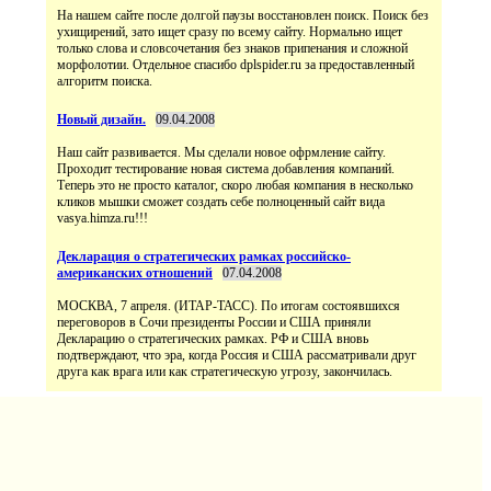
На нашем сайте после долгой паузы восстановлен поиск. Поиск без
ухищирений, зато ищет сразу по всему сайту. Нормально ищет
только слова и словсочетания без знаков припенания и сложной
морфолотии. Отдельное спасибо dplspider.ru за предоставленный
алгоритм поиска.
Новый дизайн.
09.04.2008
Наш сайт развивается. Мы сделали новое офрмление сайту.
Проходит тестирование новая система добавления компаний.
Теперь это не просто каталог, скоро любая компания в несколько
кликов мышки сможет создать себе полноценный сайт вида
vasya.himza.ru!!!
Декларация о стратегических рамках российско-
американских отношений
07.04.2008
МОСКВА, 7 апреля. (ИТАР-ТАСС). По итогам состоявшихся
переговоров в Сочи президенты России и США приняли
Декларацию о стратегических рамках. РФ и США вновь
подтверждают, что эра, когда Россия и США рассматривали друг
друга как врага или как стратегическую угрозу, закончилась.