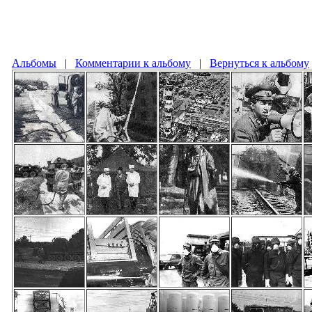
Альбомы
|
Комментарии к альбому
|
Вернуться к альбому