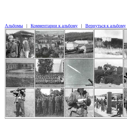
Альбомы
|
Комментарии к альбому
|
Вернуться к альбому