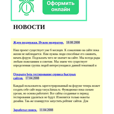
НОВОСТИ
Ждем поддержки. Нужен модератор.
18.08.2008
Наш проект существует уже 6 месяцев. К сожалению на сайте пока
жизни не наблюдается. Нам нужны люди способные его оживить,
начать форум. Подсказать чего не хватает на сайте. Мы всегда рады
любым пожеланиям и советам. Мы знаем что существует
определенная группа людей интересующаяся данной тематикой и
Открыто beta тестирование сервиса быстрых
сайтов.
17.04.2008
Каждый пользователь зарегестрированный на форуме теперь может
создать себе сайт вида vasya.himza.ru. Функционал пока сильно
урезан, но основа работатет. Все сайты созданные в период
тестирования удаляться не будут. Изменятся только макеты
дизайна. Так-же планирутся запустить рейтинг сайтов. Для
Заработал поиск.
11.04.2008