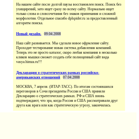
На нашем сайте после долгой паузы восстановлен поиск. Поиск без
ухищирений, зато ищет сразу по всему сайту. Нормально ищет
только слова и словсочетания без знаков припенания и сложной
морфолотии. Отдельное спасибо dplspider.ru за предоставленный
алгоритм поиска.
Новый дизайн.
09.04.2008
Наш сайт развивается. Мы сделали новое офрмление сайту.
Проходит тестирование новая система добавления компаний.
Теперь это не просто каталог, скоро любая компания в несколько
кликов мышки сможет создать себе полноценный сайт вида
vasya.himza.ru!!!
Декларация о стратегических рамках российско-
американских отношений
07.04.2008
МОСКВА, 7 апреля. (ИТАР-ТАСС). По итогам состоявшихся
переговоров в Сочи президенты России и США приняли
Декларацию о стратегических рамках. РФ и США вновь
подтверждают, что эра, когда Россия и США рассматривали друг
друга как врага или как стратегическую угрозу, закончилась.