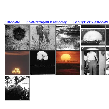
Альбомы
|
Комментарии к альбому
|
Вернуться к альбому