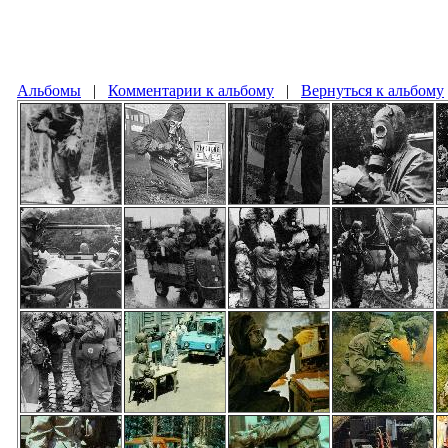
Альбомы
|
Комментарии к альбому
|
Вернуться к альбому