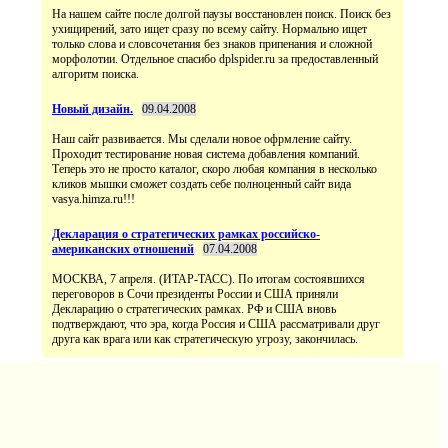
На нашем сайте после долгой паузы восстановлен поиск. Поиск без
ухищирений, зато ищет сразу по всему сайту. Нормально ищет
только слова и словсочетания без знаков припенания и сложной
морфолотии. Отдельное спасибо dplspider.ru за предоставленный
алгоритм поиска.
Новый дизайн.
09.04.2008
Наш сайт развивается. Мы сделали новое офрмление сайту.
Проходит тестирование новая система добавления компаний.
Теперь это не просто каталог, скоро любая компания в несколько
кликов мышки сможет создать себе полноценный сайт вида
vasya.himza.ru!!!
Декларация о стратегических рамках российско-
американских отношений
07.04.2008
МОСКВА, 7 апреля. (ИТАР-ТАСС). По итогам состоявшихся
переговоров в Сочи президенты России и США приняли
Декларацию о стратегических рамках. РФ и США вновь
подтверждают, что эра, когда Россия и США рассматривали друг
друга как врага или как стратегическую угрозу, закончилась.