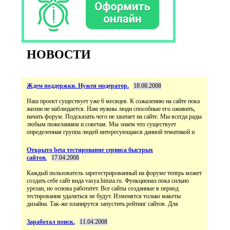
НОВОСТИ
Ждем поддержки. Нужен модератор.
18.08.2008
Наш проект существует уже 6 месяцев. К сожалению на сайте пока
жизни не наблюдается. Нам нужны люди способные его оживить,
начать форум. Подсказать чего не хватает на сайте. Мы всегда рады
любым пожеланиям и советам. Мы знаем что существует
определенная группа людей интересующаяся данной тематикой и
Открыто beta тестирование сервиса быстрых
сайтов.
17.04.2008
Каждый пользователь зарегестрированный на форуме теперь может
создать себе сайт вида vasya.himza.ru. Функционал пока сильно
урезан, но основа работатет. Все сайты созданные в период
тестирования удаляться не будут. Изменятся только макеты
дизайна. Так-же планирутся запустить рейтинг сайтов. Для
Заработал поиск.
11.04.2008