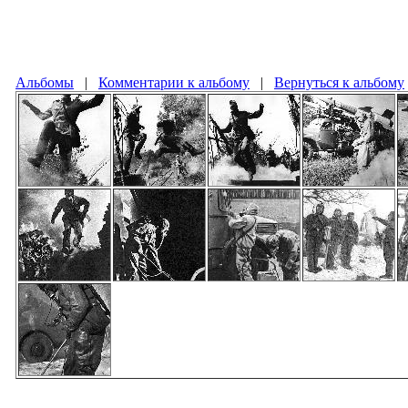
Альбомы
|
Комментарии к альбому
|
Вернуться к альбому