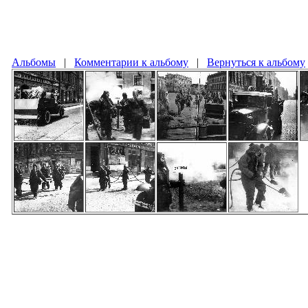
Альбомы
|
Комментарии к альбому
|
Вернуться к альбому