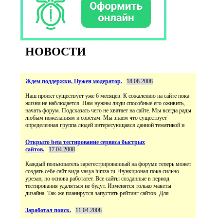
НОВОСТИ
Ждем поддержки. Нужен модератор.
18.08.2008
Наш проект существует уже 6 месяцев. К сожалению на сайте пока
жизни не наблюдается. Нам нужны люди способные его оживить,
начать форум. Подсказать чего не хватает на сайте. Мы всегда рады
любым пожеланиям и советам. Мы знаем что существует
определенная группа людей интересующаяся данной тематикой и
Открыто beta тестирование сервиса быстрых
сайтов.
17.04.2008
Каждый пользователь зарегестрированный на форуме теперь может
создать себе сайт вида vasya.himza.ru. Функционал пока сильно
урезан, но основа работатет. Все сайты созданные в период
тестирования удаляться не будут. Изменятся только макеты
дизайна. Так-же планирутся запустить рейтинг сайтов. Для
Заработал поиск.
11.04.2008