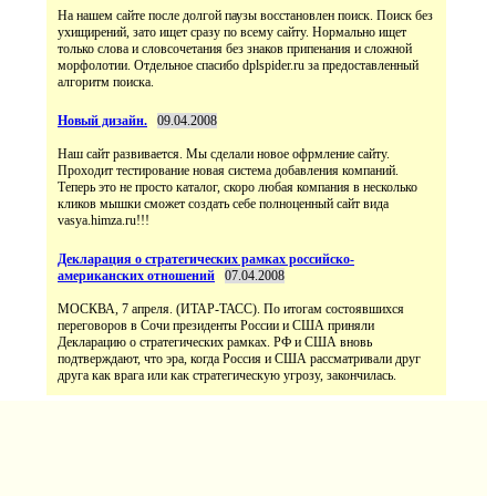
На нашем сайте после долгой паузы восстановлен поиск. Поиск без
ухищирений, зато ищет сразу по всему сайту. Нормально ищет
только слова и словсочетания без знаков припенания и сложной
морфолотии. Отдельное спасибо dplspider.ru за предоставленный
алгоритм поиска.
Новый дизайн.
09.04.2008
Наш сайт развивается. Мы сделали новое офрмление сайту.
Проходит тестирование новая система добавления компаний.
Теперь это не просто каталог, скоро любая компания в несколько
кликов мышки сможет создать себе полноценный сайт вида
vasya.himza.ru!!!
Декларация о стратегических рамках российско-
американских отношений
07.04.2008
МОСКВА, 7 апреля. (ИТАР-ТАСС). По итогам состоявшихся
переговоров в Сочи президенты России и США приняли
Декларацию о стратегических рамках. РФ и США вновь
подтверждают, что эра, когда Россия и США рассматривали друг
друга как врага или как стратегическую угрозу, закончилась.