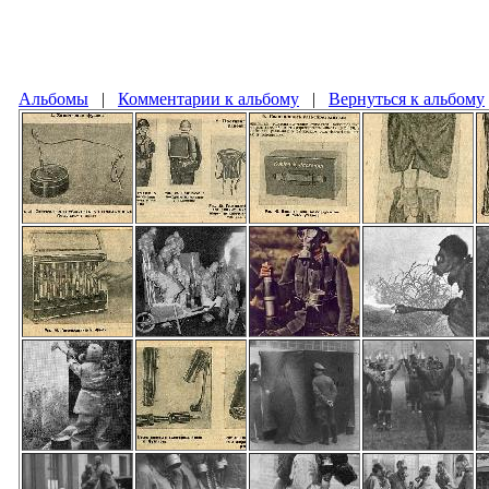
Альбомы
|
Комментарии к альбому
|
Вернуться к альбому