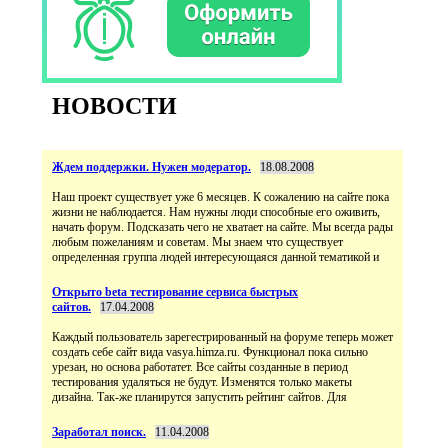
НОВОСТИ
Ждем поддержки. Нужен модератор.
18.08.2008
Наш проект существует уже 6 месяцев. К сожалению на сайте пока
жизни не наблюдается. Нам нужны люди способные его оживить,
начать форум. Подсказать чего не хватает на сайте. Мы всегда рады
любым пожеланиям и советам. Мы знаем что существует
определенная группа людей интересующаяся данной тематикой и
Открыто beta тестирование сервиса быстрых
сайтов.
17.04.2008
Каждый пользователь зарегестрированный на форуме теперь может
создать себе сайт вида vasya.himza.ru. Функционал пока сильно
урезан, но основа работатет. Все сайты созданные в период
тестирования удаляться не будут. Изменятся только макеты
дизайна. Так-же планирутся запустить рейтинг сайтов. Для
Заработал поиск.
11.04.2008