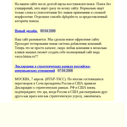
На нашем сайте после долгой паузы восстановлен поиск. Поиск без
ухищирений, зато ищет сразу по всему сайту. Нормально ищет
только слова и словсочетания без знаков припенания и сложной
морфолотии. Отдельное спасибо dplspider.ru за предоставленный
алгоритм поиска.
Новый дизайн.
09.04.2008
Наш сайт развивается. Мы сделали новое офрмление сайту.
Проходит тестирование новая система добавления компаний.
Теперь это не просто каталог, скоро любая компания в несколько
кликов мышки сможет создать себе полноценный сайт вида
vasya.himza.ru!!!
Декларация о стратегических рамках российско-
американских отношений
07.04.2008
МОСКВА, 7 апреля. (ИТАР-ТАСС). По итогам состоявшихся
переговоров в Сочи президенты России и США приняли
Декларацию о стратегических рамках. РФ и США вновь
подтверждают, что эра, когда Россия и США рассматривали друг
друга как врага или как стратегическую угрозу, закончилась.