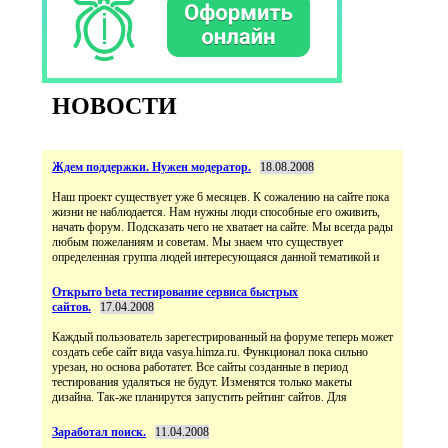
НОВОСТИ
Ждем поддержки. Нужен модератор.
18.08.2008
Наш проект существует уже 6 месяцев. К сожалению на сайте пока
жизни не наблюдается. Нам нужны люди способные его оживить,
начать форум. Подсказать чего не хватает на сайте. Мы всегда рады
любым пожеланиям и советам. Мы знаем что существует
определенная группа людей интересующаяся данной тематикой и
Открыто beta тестирование сервиса быстрых
сайтов.
17.04.2008
Каждый пользователь зарегестрированный на форуме теперь может
создать себе сайт вида vasya.himza.ru. Функционал пока сильно
урезан, но основа работатет. Все сайты созданные в период
тестирования удаляться не будут. Изменятся только макеты
дизайна. Так-же планирутся запустить рейтинг сайтов. Для
Заработал поиск.
11.04.2008