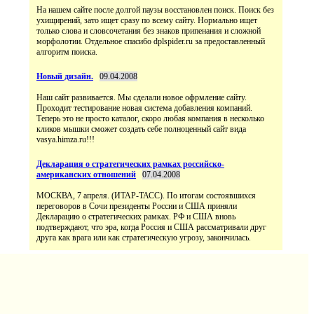
На нашем сайте после долгой паузы восстановлен поиск. Поиск без
ухищирений, зато ищет сразу по всему сайту. Нормально ищет
только слова и словсочетания без знаков припенания и сложной
морфолотии. Отдельное спасибо dplspider.ru за предоставленный
алгоритм поиска.
Новый дизайн.
09.04.2008
Наш сайт развивается. Мы сделали новое офрмление сайту.
Проходит тестирование новая система добавления компаний.
Теперь это не просто каталог, скоро любая компания в несколько
кликов мышки сможет создать себе полноценный сайт вида
vasya.himza.ru!!!
Декларация о стратегических рамках российско-
американских отношений
07.04.2008
МОСКВА, 7 апреля. (ИТАР-ТАСС). По итогам состоявшихся
переговоров в Сочи президенты России и США приняли
Декларацию о стратегических рамках. РФ и США вновь
подтверждают, что эра, когда Россия и США рассматривали друг
друга как врага или как стратегическую угрозу, закончилась.