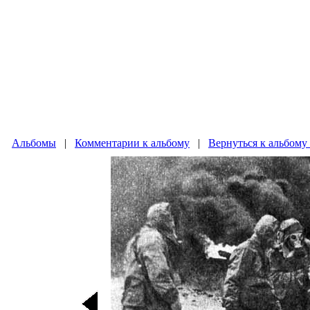
Альбомы
|
Комментарии к альбому
|
Вернуться к альбому