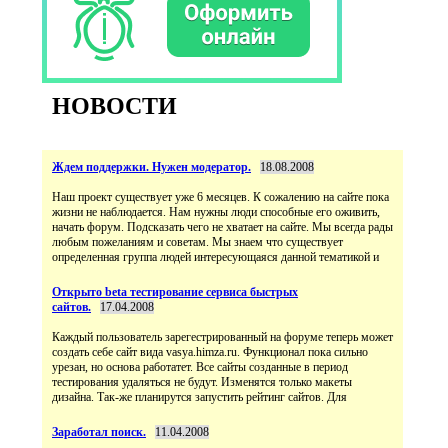
НОВОСТИ
Ждем поддержки. Нужен модератор.
18.08.2008
Наш проект существует уже 6 месяцев. К сожалению на сайте пока
жизни не наблюдается. Нам нужны люди способные его оживить,
начать форум. Подсказать чего не хватает на сайте. Мы всегда рады
любым пожеланиям и советам. Мы знаем что существует
определенная группа людей интересующаяся данной тематикой и
Открыто beta тестирование сервиса быстрых
сайтов.
17.04.2008
Каждый пользователь зарегестрированный на форуме теперь может
создать себе сайт вида vasya.himza.ru. Функционал пока сильно
урезан, но основа работатет. Все сайты созданные в период
тестирования удаляться не будут. Изменятся только макеты
дизайна. Так-же планирутся запустить рейтинг сайтов. Для
Заработал поиск.
11.04.2008