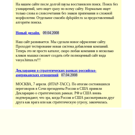
На нашем сайте после долгой паузы восстановлен поиск. Поиск без
ухищирений, зато ищет сразу по всему сайту. Нормально ищет
только слова и словсочетания без знаков припенания и сложной
морфолотии. Отдельное спасибо dplspider.ru за предоставленный
алгоритм поиска.
Новый дизайн.
09.04.2008
Наш сайт развивается. Мы сделали новое офрмление сайту.
Проходит тестирование новая система добавления компаний.
Теперь это не просто каталог, скоро любая компания в несколько
кликов мышки сможет создать себе полноценный сайт вида
vasya.himza.ru!!!
Декларация о стратегических рамках российско-
американских отношений
07.04.2008
МОСКВА, 7 апреля. (ИТАР-ТАСС). По итогам состоявшихся
переговоров в Сочи президенты России и США приняли
Декларацию о стратегических рамках. РФ и США вновь
подтверждают, что эра, когда Россия и США рассматривали друг
друга как врага или как стратегическую угрозу, закончилась.