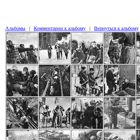
Альбомы
|
Комментарии к альбому
|
Вернуться к альбому