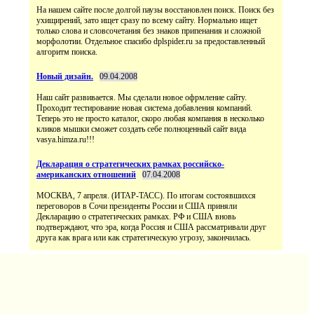
На нашем сайте после долгой паузы восстановлен поиск. Поиск без
ухищирений, зато ищет сразу по всему сайту. Нормально ищет
только слова и словсочетания без знаков припенания и сложной
морфолотии. Отдельное спасибо dplspider.ru за предоставленный
алгоритм поиска.
Новый дизайн.
09.04.2008
Наш сайт развивается. Мы сделали новое офрмление сайту.
Проходит тестирование новая система добавления компаний.
Теперь это не просто каталог, скоро любая компания в несколько
кликов мышки сможет создать себе полноценный сайт вида
vasya.himza.ru!!!
Декларация о стратегических рамках российско-
американских отношений
07.04.2008
МОСКВА, 7 апреля. (ИТАР-ТАСС). По итогам состоявшихся
переговоров в Сочи президенты России и США приняли
Декларацию о стратегических рамках. РФ и США вновь
подтверждают, что эра, когда Россия и США рассматривали друг
друга как врага или как стратегическую угрозу, закончилась.