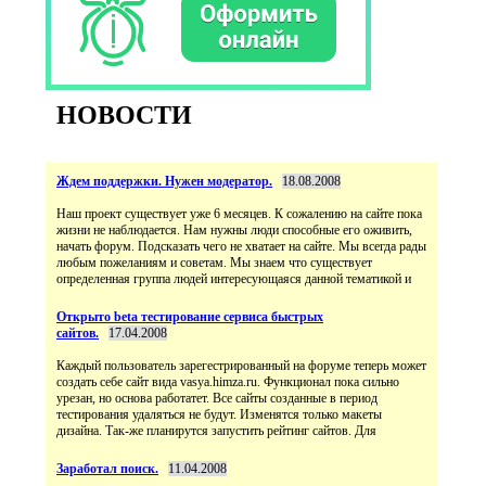
НОВОСТИ
Ждем поддержки. Нужен модератор.
18.08.2008
Наш проект существует уже 6 месяцев. К сожалению на сайте пока
жизни не наблюдается. Нам нужны люди способные его оживить,
начать форум. Подсказать чего не хватает на сайте. Мы всегда рады
любым пожеланиям и советам. Мы знаем что существует
определенная группа людей интересующаяся данной тематикой и
Открыто beta тестирование сервиса быстрых
сайтов.
17.04.2008
Каждый пользователь зарегестрированный на форуме теперь может
создать себе сайт вида vasya.himza.ru. Функционал пока сильно
урезан, но основа работатет. Все сайты созданные в период
тестирования удаляться не будут. Изменятся только макеты
дизайна. Так-же планирутся запустить рейтинг сайтов. Для
Заработал поиск.
11.04.2008