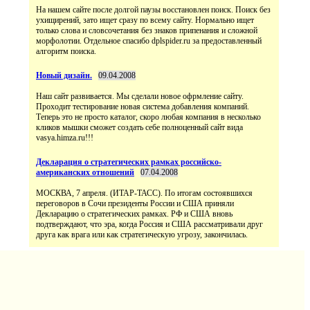
На нашем сайте после долгой паузы восстановлен поиск. Поиск без
ухищирений, зато ищет сразу по всему сайту. Нормально ищет
только слова и словсочетания без знаков припенания и сложной
морфолотии. Отдельное спасибо dplspider.ru за предоставленный
алгоритм поиска.
Новый дизайн.
09.04.2008
Наш сайт развивается. Мы сделали новое офрмление сайту.
Проходит тестирование новая система добавления компаний.
Теперь это не просто каталог, скоро любая компания в несколько
кликов мышки сможет создать себе полноценный сайт вида
vasya.himza.ru!!!
Декларация о стратегических рамках российско-
американских отношений
07.04.2008
МОСКВА, 7 апреля. (ИТАР-ТАСС). По итогам состоявшихся
переговоров в Сочи президенты России и США приняли
Декларацию о стратегических рамках. РФ и США вновь
подтверждают, что эра, когда Россия и США рассматривали друг
друга как врага или как стратегическую угрозу, закончилась.