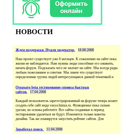
НОВОСТИ
Ждем поддержки. Нужен модератор.
18.08.2008
Наш проект существует уже 6 месяцев. К сожалению на сайте пока
жизни не наблюдается. Нам нужны люди способные его оживить,
начать форум. Подсказать чего не хватает на сайте. Мы всегда рады
любым пожеланиям и советам. Мы знаем что существует
определенная группа людей интересующаяся данной тематикой и
Открыто beta тестирование сервиса быстрых
сайтов.
17.04.2008
Каждый пользователь зарегестрированный на форуме теперь может
создать себе сайт вида vasya.himza.ru. Функционал пока сильно
урезан, но основа работатет. Все сайты созданные в период
тестирования удаляться не будут. Изменятся только макеты
дизайна. Так-же планирутся запустить рейтинг сайтов. Для
Заработал поиск.
11.04.2008