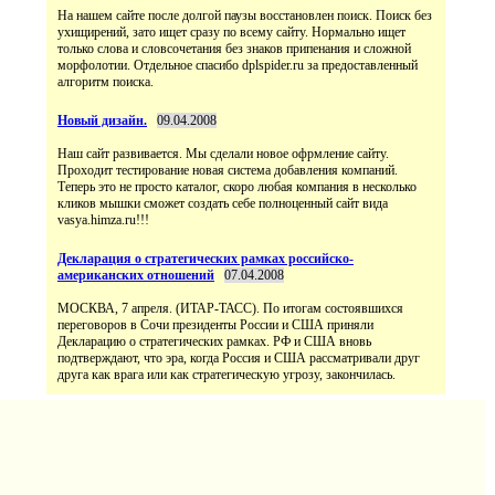
На нашем сайте после долгой паузы восстановлен поиск. Поиск без
ухищирений, зато ищет сразу по всему сайту. Нормально ищет
только слова и словсочетания без знаков припенания и сложной
морфолотии. Отдельное спасибо dplspider.ru за предоставленный
алгоритм поиска.
Новый дизайн.
09.04.2008
Наш сайт развивается. Мы сделали новое офрмление сайту.
Проходит тестирование новая система добавления компаний.
Теперь это не просто каталог, скоро любая компания в несколько
кликов мышки сможет создать себе полноценный сайт вида
vasya.himza.ru!!!
Декларация о стратегических рамках российско-
американских отношений
07.04.2008
МОСКВА, 7 апреля. (ИТАР-ТАСС). По итогам состоявшихся
переговоров в Сочи президенты России и США приняли
Декларацию о стратегических рамках. РФ и США вновь
подтверждают, что эра, когда Россия и США рассматривали друг
друга как врага или как стратегическую угрозу, закончилась.