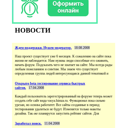
НОВОСТИ
Ждем поддержки. Нужен модератор.
18.08.2008
Наш проект существует уже 6 месяцев. К сожалению на сайте пока
жизни не наблюдается. Нам нужны люди способные его оживить,
начать форум. Подсказать чего не хватает на сайте. Мы всегда рады
любым пожеланиям и советам. Мы знаем что существует
определенная группа людей интересующаяся данной тематикой и
Открыто beta тестирование сервиса быстрых
сайтов.
17.04.2008
Каждый пользователь зарегестрированный на форуме теперь может
создать себе сайт вида vasya.himza.ru. Функционал пока сильно
урезан, но основа работатет. Все сайты созданные в период
тестирования удаляться не будут. Изменятся только макеты
дизайна. Так-же планирутся запустить рейтинг сайтов. Для
Заработал поиск.
11.04.2008