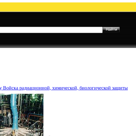
му Войска радиационной, химической, биологической защиты