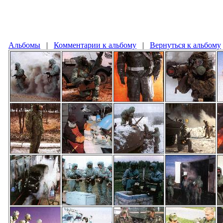
Альбомы
|
Комментарии к альбому
|
Вернуться к альбому