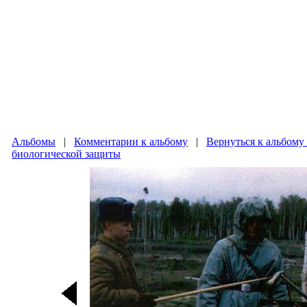
Альбомы
|
Комментарии к альбому
|
Вернуться к альбому
биологической защиты