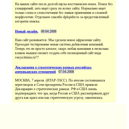
На нашем сайте после долгой паузы восстановлен поиск. Поиск без
ухищирений, зато ищет сразу по всему сайту. Нормально ищет
только слова и словсочетания без знаков припенания и сложной
морфолотии. Отдельное спасибо dplspider.ru за предоставленный
алгоритм поиска.
Новый дизайн.
09.04.2008
Наш сайт развивается. Мы сделали новое офрмление сайту.
Проходит тестирование новая система добавления компаний.
Теперь это не просто каталог, скоро любая компания в несколько
кликов мышки сможет создать себе полноценный сайт вида
vasya.himza.ru!!!
Декларация о стратегических рамках российско-
американских отношений
07.04.2008
МОСКВА, 7 апреля. (ИТАР-ТАСС). По итогам состоявшихся
переговоров в Сочи президенты России и США приняли
Декларацию о стратегических рамках. РФ и США вновь
подтверждают, что эра, когда Россия и США рассматривали друг
друга как врага или как стратегическую угрозу, закончилась.