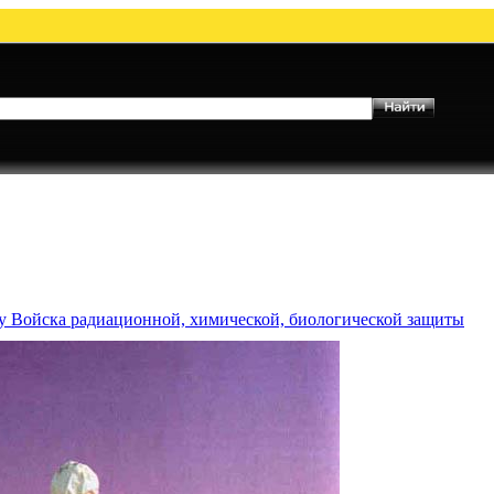
му Войска радиационной, химической, биологической защиты