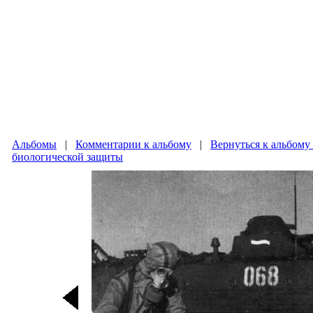
Альбомы
|
Комментарии к альбому
|
Вернуться к альбому
биологической защиты