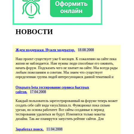
НОВОСТИ
Ждем поддержки. Нужен модератор.
18.08.2008
Наш проект существует уже 6 месяцев. К сожалению на сайте пока
жизни не наблюдается. Нам нужны люди способные его оживить,
начать форум. Подсказать чего не хватает на сайте. Мы всегда рады
любым пожеланиям и советам. Мы знаем что существует
определенная группа людей интересующаяся данной тематикой и
Открыто beta тестирование сервиса быстрых
сайтов.
17.04.2008
Каждый пользователь зарегестрированный на форуме теперь может
создать себе сайт вида vasya.himza.ru. Функционал пока сильно
урезан, но основа работатет. Все сайты созданные в период
тестирования удаляться не будут. Изменятся только макеты
дизайна. Так-же планирутся запустить рейтинг сайтов. Для
Заработал поиск.
11.04.2008