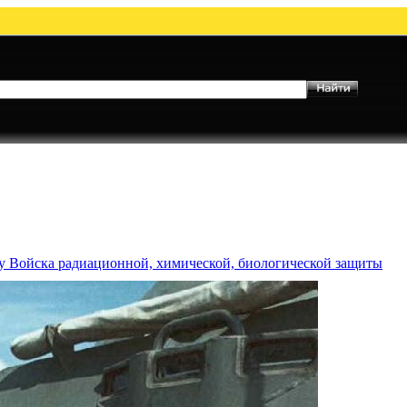
му Войска радиационной, химической, биологической защиты