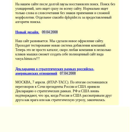
На нашем сайте после долгой паузы восстановлен поиск. Поиск без
ухищирений, зато ищет сразу по всему сайту. Нормально ищет
только слова и словсочетания без знаков припенания и сложной
морфолотии. Отдельное спасибо dplspider.ru за предоставленный
алгоритм поиска.
Новый дизайн.
09.04.2008
Наш сайт развивается. Мы сделали новое офрмление сайту.
Проходит тестирование новая система добавления компаний.
Теперь это не просто каталог, скоро любая компания в несколько
кликов мышки сможет создать себе полноценный сайт вида
vasya.himza.ru!!!
Декларация о стратегических рамках российско-
американских отношений
07.04.2008
МОСКВА, 7 апреля. (ИТАР-ТАСС). По итогам состоявшихся
переговоров в Сочи президенты России и США приняли
Декларацию о стратегических рамках. РФ и США вновь
подтверждают, что эра, когда Россия и США рассматривали друг
друга как врага или как стратегическую угрозу, закончилась.