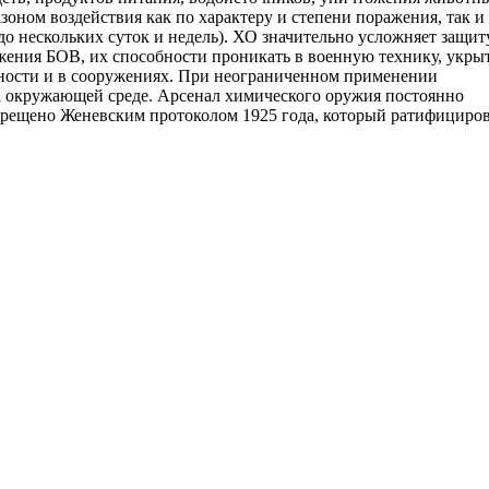
оном воздействия как по характеру и степени поражения, так и
до нескольких суток и недель). ХО значительно усложняет защит
ужения БОВ, их способности проникать в военную технику, укры
стности и в сооружениях. При неограниченном применении
а окружающей среде. Арсенал химического оружия постоянно
прещено Женевским протоколом 1925 года, который ратифициро