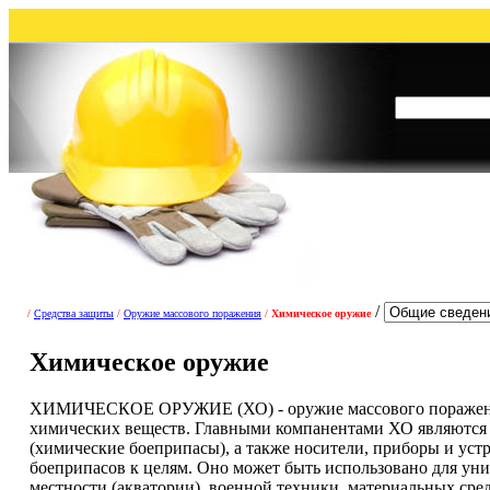
/
/
Средства защиты
/
Оружие массового поражения
/
Химическое оружие
Химическое оружие
ХИМИЧЕСКОЕ ОРУЖИЕ (ХО) - оружие массового поражения, 
химических веществ. Главными компанентами ХО являются 
(химические боеприпасы), а также носители, приборы и уст
боеприпасов к целям. Оно может быть использовано для уни
местности (акватории), военной техники, материальных сре