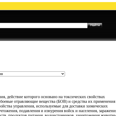
действие которого основано на токсических свойствах
боевые отравляющие вещества (БОВ) и средства их применения
ройства управления, используемые для доставки химических
чтожения, подавления и изнурения войск и населения, заражени
дств, продуктов питания, водоисточников, уничтожения животн