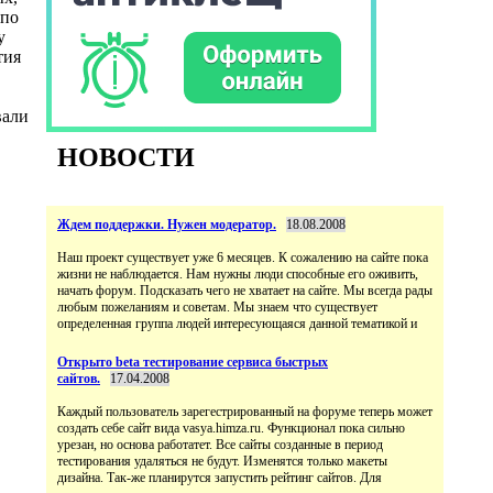
 по
у
тия
вали
НОВОСТИ
Ждем поддержки. Нужен модератор.
18.08.2008
Наш проект существует уже 6 месяцев. К сожалению на сайте пока
жизни не наблюдается. Нам нужны люди способные его оживить,
начать форум. Подсказать чего не хватает на сайте. Мы всегда рады
любым пожеланиям и советам. Мы знаем что существует
определенная группа людей интересующаяся данной тематикой и
Открыто beta тестирование сервиса быстрых
сайтов.
17.04.2008
Каждый пользователь зарегестрированный на форуме теперь может
создать себе сайт вида vasya.himza.ru. Функционал пока сильно
урезан, но основа работатет. Все сайты созданные в период
тестирования удаляться не будут. Изменятся только макеты
дизайна. Так-же планирутся запустить рейтинг сайтов. Для