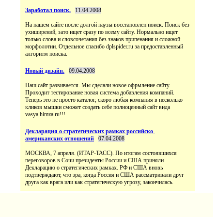
Заработал поиск.
11.04.2008
На нашем сайте после долгой паузы восстановлен поиск. Поиск без
ухищирений, зато ищет сразу по всему сайту. Нормально ищет
только слова и словсочетания без знаков припенания и сложной
морфолотии. Отдельное спасибо dplspider.ru за предоставленный
алгоритм поиска.
Новый дизайн.
09.04.2008
Наш сайт развивается. Мы сделали новое офрмление сайту.
Проходит тестирование новая система добавления компаний.
Теперь это не просто каталог, скоро любая компания в несколько
кликов мышки сможет создать себе полноценный сайт вида
vasya.himza.ru!!!
Декларация о стратегических рамках российско-
американских отношений
07.04.2008
МОСКВА, 7 апреля. (ИТАР-ТАСС). По итогам состоявшихся
переговоров в Сочи президенты России и США приняли
Декларацию о стратегических рамках. РФ и США вновь
подтверждают, что эра, когда Россия и США рассматривали друг
друга как врага или как стратегическую угрозу, закончилась.