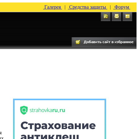
Галерея
|
Средства защиты
|
Форум
я
ых,