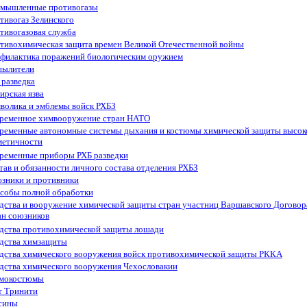
мышленные противогазы
тивогаз Зелинского
тивогазовая служба
тивохимическая защита времен Великой Отечественной войны
филактика поражений биологическим оружием
пылители
 разведка
ирская язва
волика и эмблемы войск РХБЗ
ременное химвооружение стран НАТО
ременные автономные системы дыхания и костюмы химической защиты высок
метичности
ременные приборы РХБ разведки
тав и обязанности личного состава отделения РХБЗ
зники и противники
собы полной обработки
дства и вооружение химической защиты стран участниц Варшавского Договор
ан союзников
дства противохимической защиты лошади
дства химзащиты
дства химического вооружения войск противохимической защиты РККА
дства химического вооружения Чехословакии
мокостюмы
т Тринити
сины