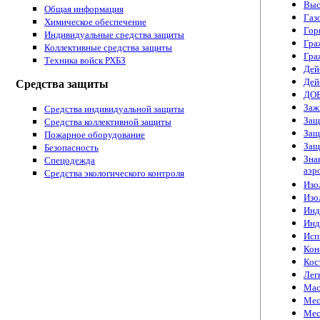
Выс
Общая информация
Газ
Химическое обеспечение
Гор
Индивидуальные средства защиты
Гра
Коллективные средства защиты
Гра
Техника войск РХБЗ
Дей
Дей
Средства защиты
ДО
Заж
Средства индивидуальной защиты
Защ
Средства коллективной защиты
Защ
Пожарное оборудование
Защ
Безопасность
Зна
Спецодежда
аэр
Cредства экологического контроля
Изо
Изо
Инд
Инд
Исп
Кон
Кос
Лег
Мас
Мес
Мес