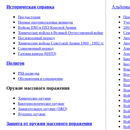
Историческая справка
Альбом
Предыстория
При
Первые противогазовые команды
Уче
Войска ПХО и ПХЗ Красной Армии
280
Химические войска в Великой Отечественной войне
Cем
Послевоенный период
Авт
Химические войска Советской Армии 1960 - 1992 гг.
Авт
Современный период
Аль
Газовая камера (НАТО)
Аэр
Бак
Полигон
Био
Вла
РХБ разведка
Вое
Обозначения и сокращения
Вое
Вои
Оружие массового поражения
Вои
Вой
Химическое оружие
Вой
Бактериологическое оружие
Вой
Зажигательное оружие (ЗЖО)
Вой
Ядерное оружие
Вой
Вой
Защита от оружия массового поражения
Вой